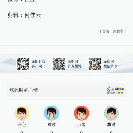
剪辑：何佳云
[
责编：孙鹏宇
]
您此时的心情
开心
难过
点赞
飘过
0
0
0
0