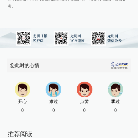
考。
您此时的心情
开心
难过
点赞
飘过
0
0
0
0
推荐阅读