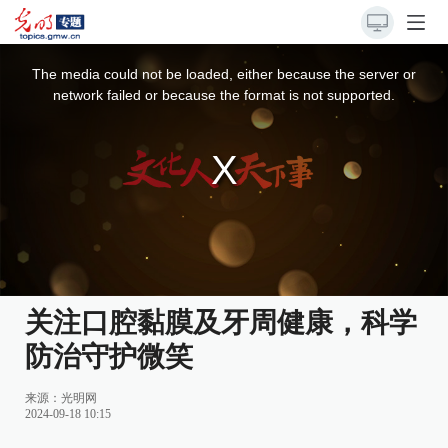
This
is
a
The media could not be loaded, either because the server or
modal
window.
network failed or because the format is not supported.
关注口腔黏膜及牙周健康，科学
防治守护微笑
来源：
光明网
2024-09-18 10:15