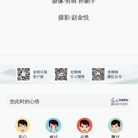
摄像/剪辑 孙鹏宇
摄影/赵金悦
您此时的心情
开心
难过
点赞
飘过