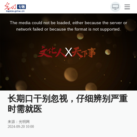
This
is
a
The media could not be loaded, either because the server or
modal
window.
network failed or because the format is not supported.
长期口干别忽视，仔细辨别严重
时需就医
来源：
光明网
2024-09-20 10:00