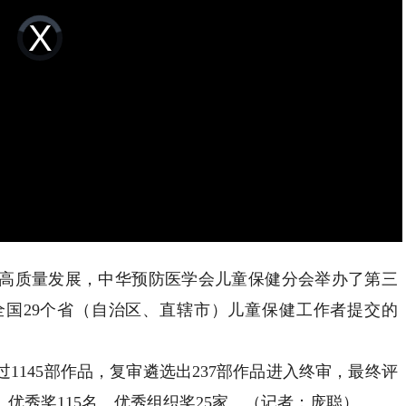
Video
Player
is
loading.
质量发展，中华预防医学会儿童保健分会举办了第三
国29个省（自治区、直辖市）儿童保健工作者提交的
145部作品，复审遴选出237部作品进入终审，最终评
、优秀奖115名、优秀组织奖25家。（记者：庞聪）