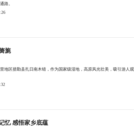
通路。
:26
旖旎
里地区措勤县扎日南木错，作为国家级湿地，高原风光壮美，吸引游人观
:32
记忆 感悟家乡底蕴