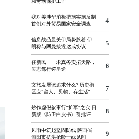
和劳动保护工作
我对美涉华消极措施实施反制
4
首例对外贸易国家安全调查
信息战凸显美伊局势胶着
伊
5
朗称与阿曼接近达成协议
任新民——求真务实拓天路，
6
矢志笃行铸星途
文旅发展该追求什么?
历史街
7
区应"留人、见物、存生活"
炒作虚假叙事行"扩军"之实
日
8
新版《防卫白皮书》引批评
风雨中筑起坚固防线 陕西省
9
旬阳市抗洪抢险一线见闻