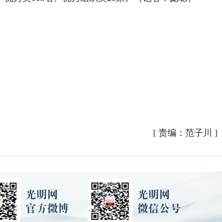
[
责编：范子川
]