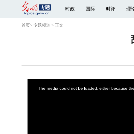
时政
国际
时评
理
首页
>
专题频道
>
正文
This
is
a
The media could not be loaded, either because the 
modal
window.