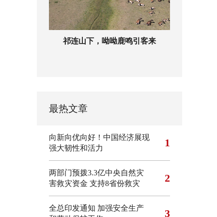
祁连山下，呦呦鹿鸣引客来
最热文章
向新向优向好！中国经济展现
1
强大韧性和活力
两部门预拨3.3亿中央自然灾
2
害救灾资金 支持8省份救灾
全总印发通知 加强安全生产
3