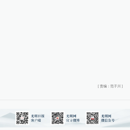
[
责编：范子川
]