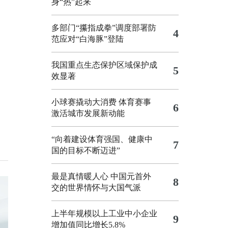
身“热”起来
多部门“攥指成拳”调度部署防
4
范应对“白海豚”登陆
我国重点生态保护区域保护成
5
效显著
小球赛撬动大消费 体育赛事
6
激活城市发展新动能
“向着建设体育强国、健康中
7
国的目标不断迈进”
最是真情暖人心 中国元首外
8
交的世界情怀与大国气派
上半年规模以上工业中小企业
9
增加值同比增长5.8%