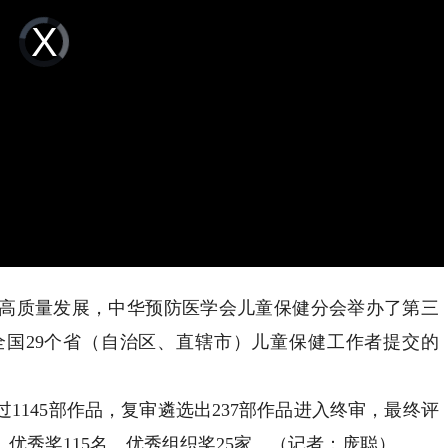
Video
Player
is
loading.
质量发展，中华预防医学会儿童保健分会举办了第三
国29个省（自治区、直辖市）儿童保健工作者提交的
145部作品，复审遴选出237部作品进入终审，最终评
、优秀奖115名、优秀组织奖25家。（记者：庞聪）