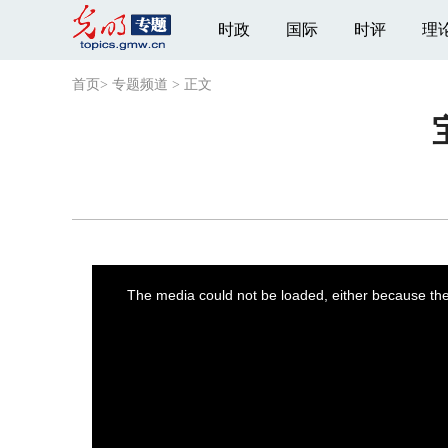
时政
国际
时评
理
首页
>
专题频道
>
正文
This
is
a
The media could not be loaded, either because the 
modal
window.