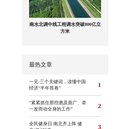
南水北调中线工程调水突破800亿立
方米
最热文章
一见·三个关键词，读懂中国
1
经济“半年答卷”
“紧紧抓住那些惠及面广、牵
2
一发而动全身的工作”
全民健身日 南北齐上阵 健
3