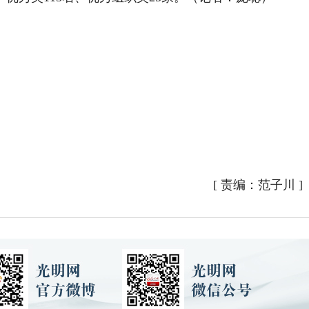
[
责编：范子川
]