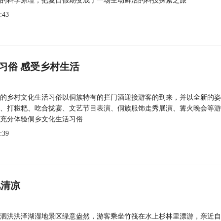
的科学原理，把夏日假期变成了一场生动鲜活的科技探索之旅
:43
习俗 感受乡村生活
的乡村文化生活习俗以侗族特有的拦门酒迎接游客的到来，并以全新的姿
、打糍粑、吃合拢宴、文艺节目表演、侗族服饰走秀展演、篝火晚会等游
充分体验侗乡文化生活习俗
:39
觅清凉
泗洪洪泽湖湿地景区绿意盎然，游客乘坐竹筏在水上杉林里漂游，亲近自