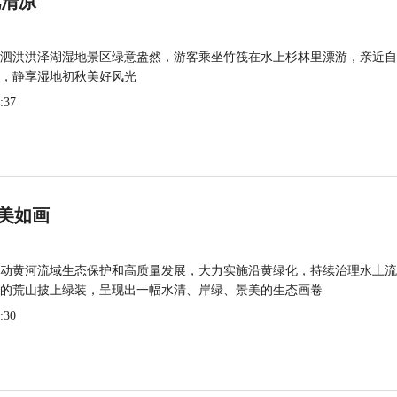
觅清凉
泗洪洪泽湖湿地景区绿意盎然，游客乘坐竹筏在水上杉林里漂游，亲近自
，静享湿地初秋美好风光
:37
美如画
动黄河流域生态保护和高质量发展，大力实施沿黄绿化，持续治理水土流
的荒山披上绿装，呈现出一幅水清、岸绿、景美的生态画卷
:30