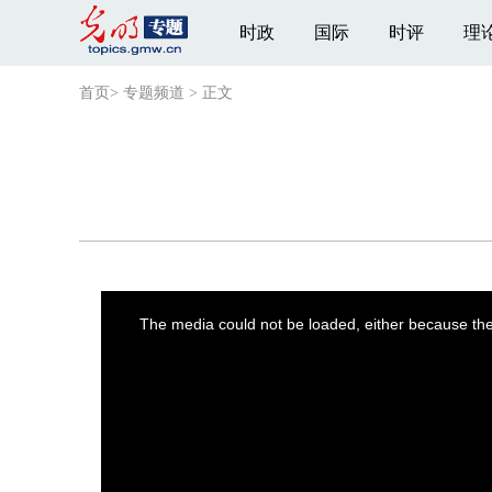
时政
国际
时评
理
首页
>
专题频道
>
正文
This
is
a
The media could not be loaded, either because the 
modal
window.