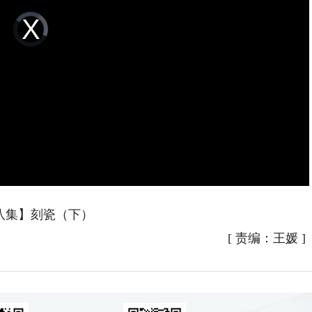
Video
Player
is
loading.
八集】刻瓷（下）
[
责编：王媛
]