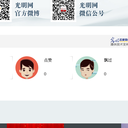
点赞
飘过
0
0