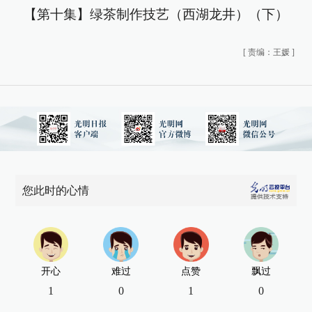
【第十集】绿茶制作技艺（西湖龙井）（下）
[
责编：王媛
]
您此时的心情
开心
难过
点赞
飘过
1
0
1
0