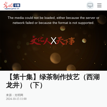
This
is
a
The media could not be loaded, either because the server or
modal
window.
network failed or because the format is not supported.
【第十集】绿茶制作技艺（西湖
龙井）（下）
来源：光明网
2024-10-15 11:00