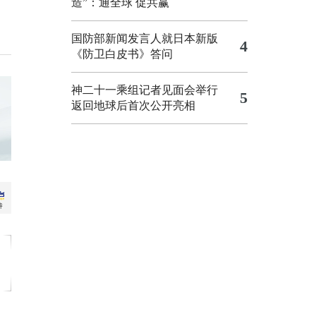
造”：通全球 促共赢
国防部新闻发言人就日本新版
4
《防卫白皮书》答问
神二十一乘组记者见面会举行
5
返回地球后首次公开亮相