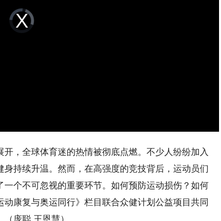
Video
Player
is
loading.
展开，全球体育迷的热情被彻底点燃。不少人纷纷加入
健身持续升温。然而，在高强度的竞技背后，运动员们
了一个不可忽视的重要环节。如何预防运动损伤？如何
运动康复与奥运同行》栏目联合众健计划公益项目共同
（庞聪 王恩慧）