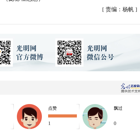
[
责编：杨帆
]
点赞
飘过
1
0