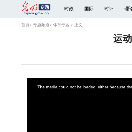
时政
国际
时评
理
首页
>
专题频道
>
体育专题
>
正文
运动
This
is
a
The media could not be loaded, either because the 
modal
window.