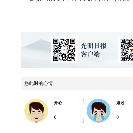
您此时的心情
开心
难过
0
0