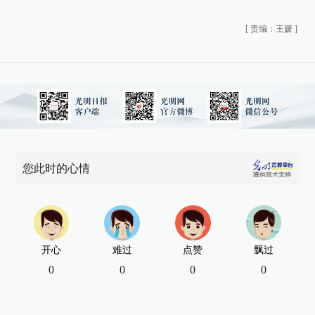
[
责编：王媛
]
您此时的心情
开心
难过
点赞
飘过
0
0
0
0