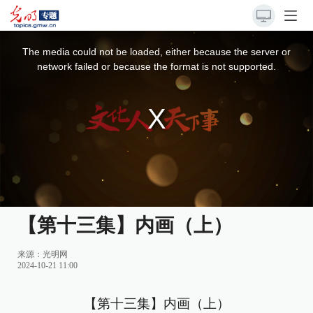
This
is
a
The media could not be loaded, either because the server or
modal
window.
network failed or because the format is not supported.
【第十三集】内画（上）
来源：光明网
2024-10-21 11:00
【第十三集】内画（上）