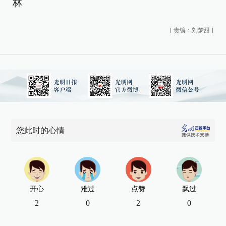
林
[
责编：刘梦甜
]
您此时的心情
开心
难过
点赞
飘过
2
0
2
0