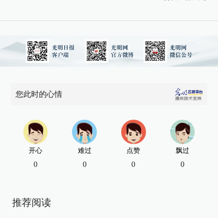
您此时的心情
开心
难过
点赞
飘过
0
0
0
0
推荐阅读