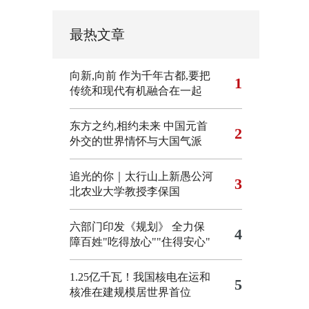
最热文章
向新,向前
作为千年古都,要把
1
传统和现代有机融合在一起
东方之约,相约未来 中国元首
2
外交的世界情怀与大国气派
追光的你｜太行山上新愚公河
3
北农业大学教授李保国
六部门印发《规划》 全力保
4
障百姓"吃得放心""住得安心"
1.25亿千瓦！我国核电在运和
5
核准在建规模居世界首位