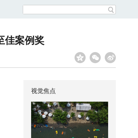
4至佳案例奖
视觉焦点