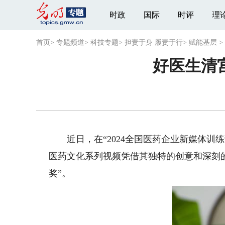
时政
国际
时评
理
首页
>
专题频道
>
科技专题
>
担责于身 履责于行
>
赋能基层
>
好医生清宫
近日，在“2024全国医药企业新媒体训练
医药文化系列视频凭借其独特的创意和深刻的
奖”。