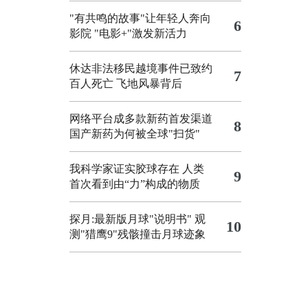
"有共鸣的故事"让年轻人奔向
6
影院
"电影+"激发新活力
休达非法移民越境事件已致约
7
百人死亡
飞地风暴背后
网络平台成多款新药首发渠道
8
国产新药为何被全球"扫货"
我科学家证实胶球存在 人类
9
首次看到由“力”构成的物质
探月:最新版月球"说明书"
观
10
测"猎鹰9"残骸撞击月球迹象