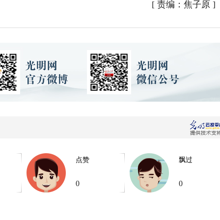
[
责编：焦子原
]
点赞
飘过
0
0