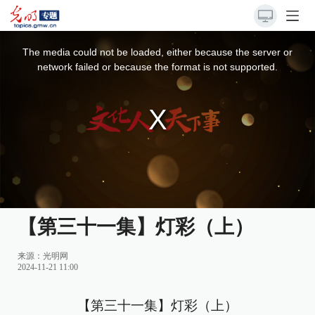
This
is
a
The media could not be loaded, either because the server or
modal
window.
network failed or because the format is not supported.
【第三十一集】灯彩（上）
来源：光明网
2024-11-21 11:00
【第三十一集】灯彩（上）