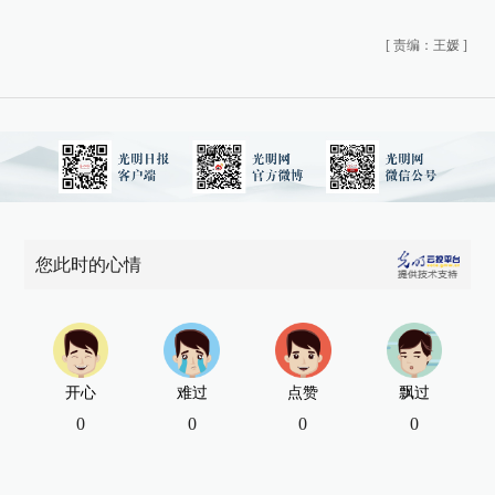
[
责编：王媛
]
您此时的心情
开心
难过
点赞
飘过
0
0
0
0