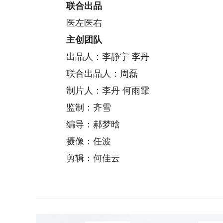
联合出品
医左医右
主创团队
出品人：李静宁 李丹
联合出品人：周磊
制片人：李丹 何雨霏
监制：齐雪
编导：郝梦晗
摄像：任波
剪辑：何佳云