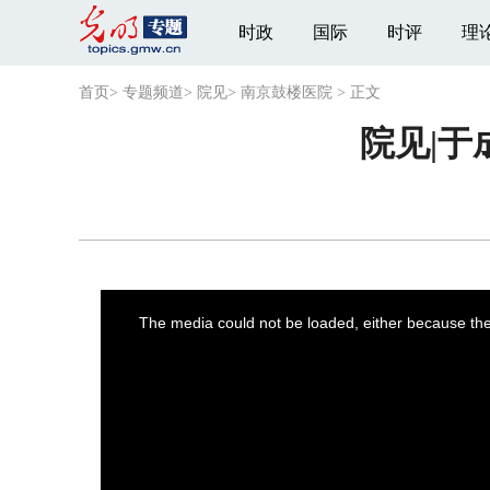
时政
国际
时评
理
首页
>
专题频道
>
院见
>
南京鼓楼医院
>
正文
院见|于
This
is
a
The media could not be loaded, either because the 
modal
window.