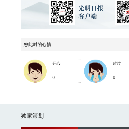
您此时的心情
开心
难过
0
0
独家策划