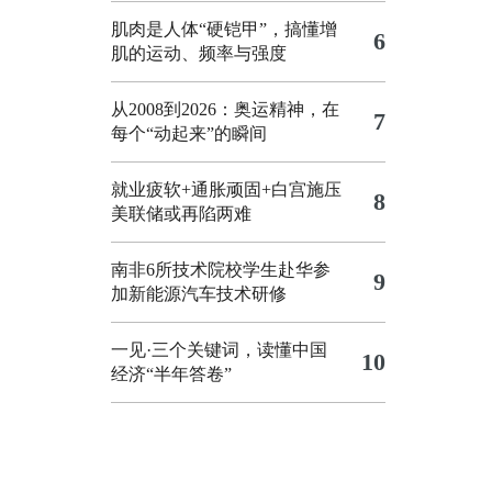
肌肉是人体“硬铠甲”，搞懂增
6
肌的运动、频率与强度
从2008到2026：奥运精神，在
7
每个“动起来”的瞬间
就业疲软+通胀顽固+白宫施压
8
美联储或再陷两难
南非6所技术院校学生赴华参
9
加新能源汽车技术研修
一见·三个关键词，读懂中国
10
经济“半年答卷”