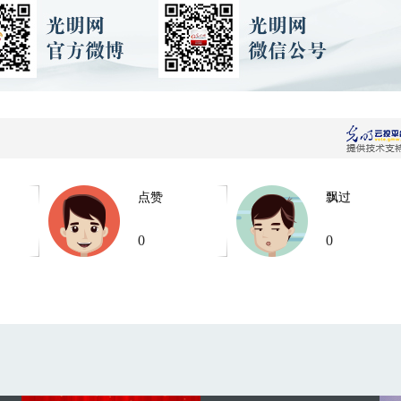
点赞
飘过
0
0