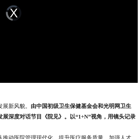
Video
Player
is
loading.
发展新风貌。
由中国初级卫生保健基金会和光明网卫生
展深度对话节目《院见》。以“1+N”视角，用镜头记录
推动医院管理现代化、提升医疗服务质量、加强人才