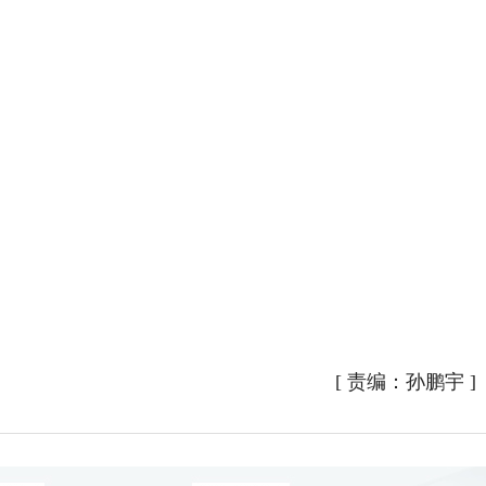
[
责编：孙鹏宇
]