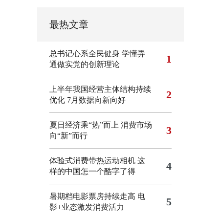
最热文章
总书记心系全民健身
学懂弄
1
通做实党的创新理论
上半年我国经营主体结构持续
2
优化
7月数据向新向好
夏日经济乘“热”而上 消费市场
3
向“新”而行
体验式消费带热运动相机
这
4
样的中国怎一个酷字了得
暑期档电影票房持续走高 电
5
影+业态激发消费活力