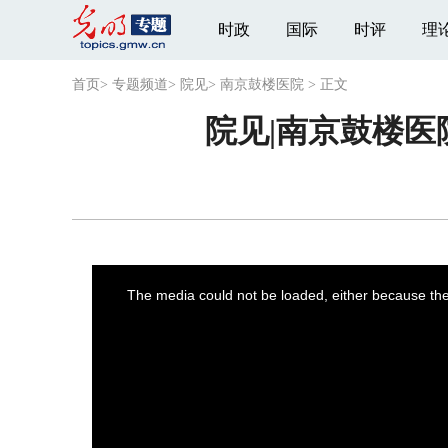
时政
国际
时评
理
首页
>
专题频道
>
院见
>
南京鼓楼医院
>
正文
院见|南京鼓楼
This
is
a
The media could not be loaded, either because the 
modal
window.