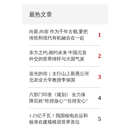
最热文章
向新,向前
作为千年古都,要把
1
传统和现代有机融合在一起
东方之约,相约未来 中国元首
2
外交的世界情怀与大国气派
追光的你｜太行山上新愚公河
3
北农业大学教授李保国
六部门印发《规划》 全力保
4
障百姓"吃得放心""住得安心"
1.25亿千瓦！我国核电在运和
5
核准在建规模居世界首位