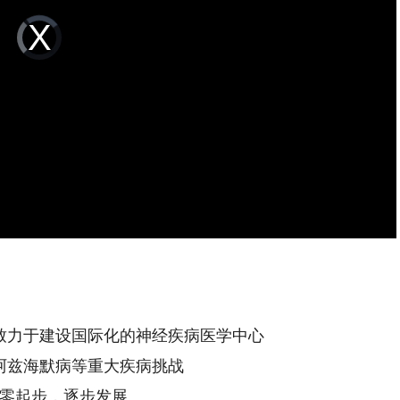
Video
Player
is
loading.
致力于建设国际化的神经疾病医学中心
阿兹海默病等重大疾病挑战
零起步，逐步发展