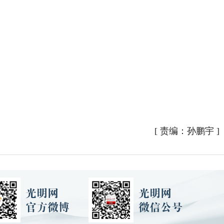
[
责编：孙鹏宇
]