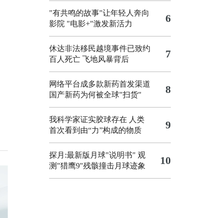
"有共鸣的故事"让年轻人奔向
6
影院
"电影+"激发新活力
休达非法移民越境事件已致约
7
百人死亡
飞地风暴背后
网络平台成多款新药首发渠道
8
国产新药为何被全球"扫货"
我科学家证实胶球存在 人类
9
首次看到由“力”构成的物质
探月:最新版月球"说明书"
观
10
测"猎鹰9"残骸撞击月球迹象