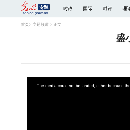
时政
国际
时评
理
首页
>
专题频道
>
正文
盛
This
is
a
The media could not be loaded, either because the 
modal
window.