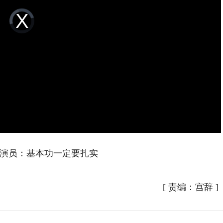
Video
Player
is
loading.
演员：基本功一定要扎实
[
责编：宫辞
]