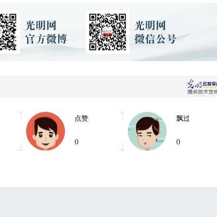
点赞
飘过
0
0