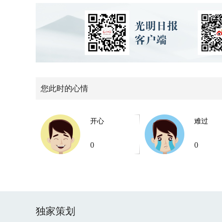
您此时的心情
开心
难过
0
0
独家策划