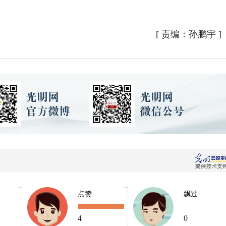
[
责编：孙鹏宇
]
点赞
飘过
4
0