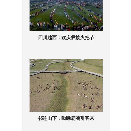
四川越西：欢庆彝族火把节
祁连山下，呦呦鹿鸣引客来