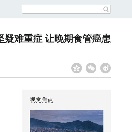
坚疑难重症 让晚期食管癌患
视觉焦点