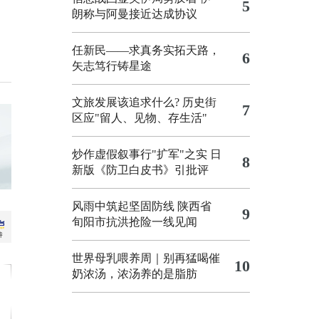
5
朗称与阿曼接近达成协议
任新民——求真务实拓天路，
6
矢志笃行铸星途
文旅发展该追求什么?
历史街
7
区应"留人、见物、存生活"
炒作虚假叙事行"扩军"之实
日
8
新版《防卫白皮书》引批评
风雨中筑起坚固防线 陕西省
9
旬阳市抗洪抢险一线见闻
世界母乳喂养周｜别再猛喝催
10
奶浓汤，浓汤养的是脂肪