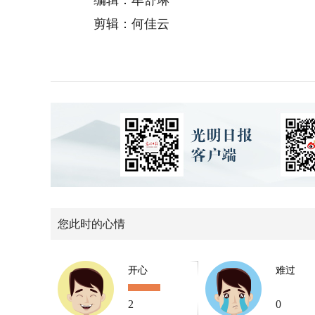
编辑：牟舒琳
剪辑：何佳云
您此时的心情
开心
难过
2
0