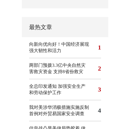
最热文章
向新向优向好！中国经济展现
1
强大韧性和活力
两部门预拨3.3亿中央自然灾
2
害救灾资金 支持8省份救灾
全总印发通知 加强安全生产
3
和劳动保护工作
我对美涉华消极措施实施反制
4
首例对外贸易国家安全调查
信息战凸显美伊局势胶着
伊