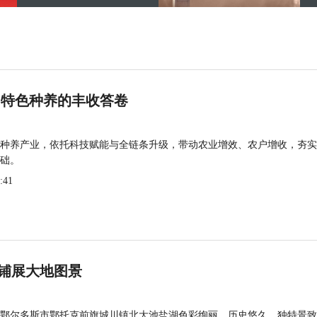
 特色种养的丰收答卷
种养产业，依托科技赋能与全链条升级，带动农业增效、农户增收，夯实
础。
:41
铺展大地图景
鄂尔多斯市鄂托克前旗城川镇北大池盐湖色彩绚丽，历史悠久，独特景致