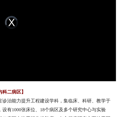
Video
Player
is
loading.
内科二病区】
诊治能力提升工程建设学科，集临床、科研、教学于
设有1000张床位、18个病区及多个研究中心与实验