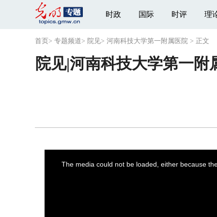
时政
国际
时评
理
首页
>
专题频道
>
院见
>
河南科技大学第一附属医院
>
正文
院见|河南科技大学第一附
This
is
a
The media could not be loaded, either because the 
modal
window.