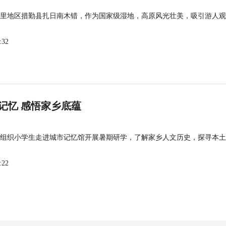
里地区措勤县扎日南木错，作为国家级湿地，高原风光壮美，吸引游人观
:32
记忆 感悟家乡底蕴
组织小学生走进城市记忆馆开展暑期研学，了解家乡人文历史，探寻本土
:22