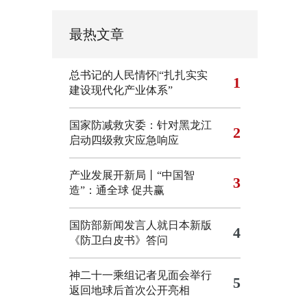
最热文章
总书记的人民情怀|“扎扎实实
1
建设现代化产业体系”
国家防减救灾委：针对黑龙江
2
启动四级救灾应急响应
产业发展开新局丨“中国智
3
造”：通全球 促共赢
国防部新闻发言人就日本新版
4
《防卫白皮书》答问
神二十一乘组记者见面会举行
5
返回地球后首次公开亮相