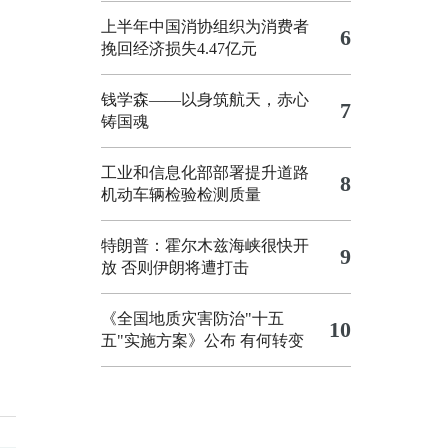
上半年中国消协组织为消费者
6
挽回经济损失4.47亿元
钱学森——以身筑航天，赤心
7
铸国魂
工业和信息化部部署提升道路
8
机动车辆检验检测质量
特朗普：霍尔木兹海峡很快开
9
放 否则伊朗将遭打击
《全国地质灾害防治"十五
10
五"实施方案》公布 有何转变