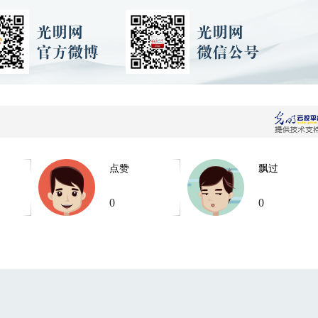
点赞
飘过
0
0