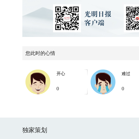
您此时的心情
开心
难过
0
0
独家策划