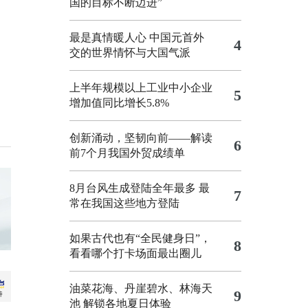
国的目标不断迈进”
最是真情暖人心 中国元首外
4
交的世界情怀与大国气派
上半年规模以上工业中小企业
5
增加值同比增长5.8%
创新涌动，坚韧向前——解读
6
前7个月我国外贸成绩单
8月台风生成登陆全年最多 最
7
常在我国这些地方登陆
如果古代也有“全民健身日”，
8
看看哪个打卡场面最出圈儿
油菜花海、丹崖碧水、林海天
9
池 解锁各地夏日体验