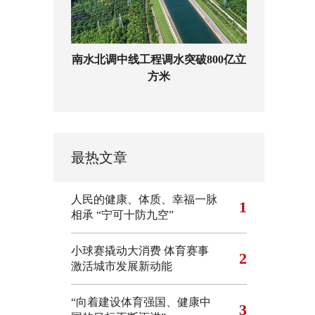
南水北调中线工程调水突破800亿立
方米
最热文章
人民的健康、体质、幸福一脉
1
相承
“宁可十防九空”
小球赛撬动大消费 体育赛事
2
激活城市发展新动能
“向着建设体育强国、健康中
3