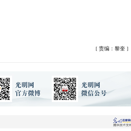
[
责编：黎奎
]