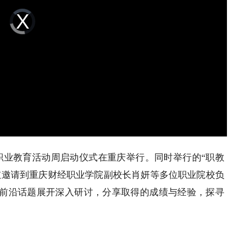
Video
Player
is
loading.
圈职业教育活动周启动仪式在重庆举行。同时举行的“职教
道邀请到重庆财经职业学院副校长肖妍等多位职业院校负
前沿话题展开深入研讨，分享取得的成绩与经验，探寻