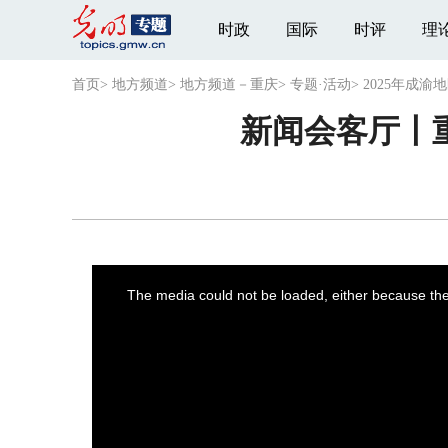
时政
国际
时评
理
首页
>
地方频道
>
地方频道－重庆
>
专题·活动
>
2025年成
新闻会客厅丨
This
is
a
The media could not be loaded, either because the 
modal
window.