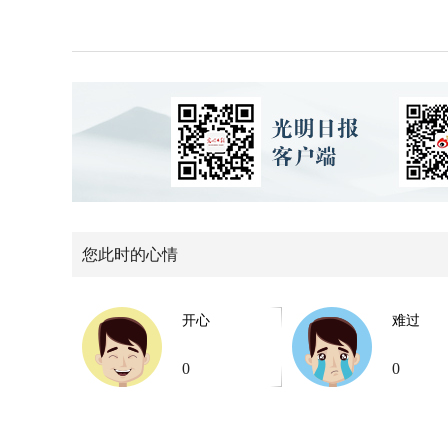
您此时的心情
开心
难过
0
0