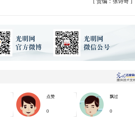
[
责编：张诗奇
]
点赞
飘过
0
0