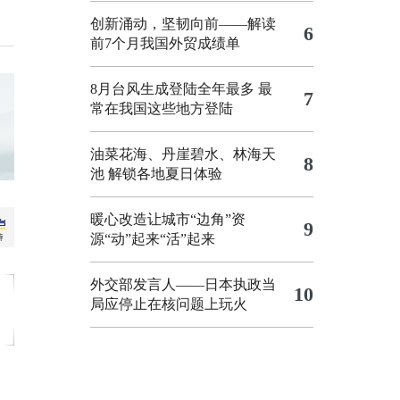
创新涌动，坚韧向前——解读
6
前7个月我国外贸成绩单
8月台风生成登陆全年最多 最
7
常在我国这些地方登陆
油菜花海、丹崖碧水、林海天
8
池 解锁各地夏日体验
暖心改造让城市“边角”资
9
源“动”起来“活”起来
外交部发言人——日本执政当
10
局应停止在核问题上玩火