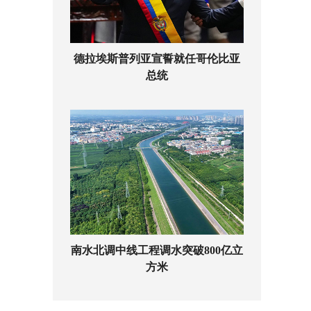
德拉埃斯普列亚宣誓就任哥伦比亚
总统
南水北调中线工程调水突破800亿立
方米