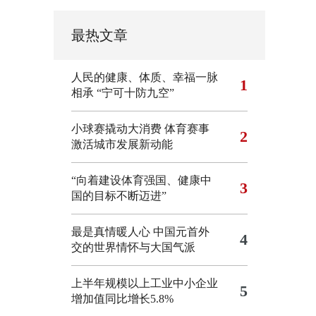
最热文章
人民的健康、体质、幸福一脉
1
相承
“宁可十防九空”
小球赛撬动大消费 体育赛事
2
激活城市发展新动能
“向着建设体育强国、健康中
3
国的目标不断迈进”
最是真情暖人心 中国元首外
4
交的世界情怀与大国气派
上半年规模以上工业中小企业
5
增加值同比增长5.8%