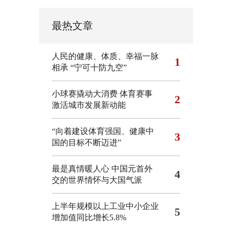
最热文章
人民的健康、体质、幸福一脉
1
相承
“宁可十防九空”
小球赛撬动大消费 体育赛事
2
激活城市发展新动能
“向着建设体育强国、健康中
3
国的目标不断迈进”
最是真情暖人心 中国元首外
4
交的世界情怀与大国气派
上半年规模以上工业中小企业
5
增加值同比增长5.8%