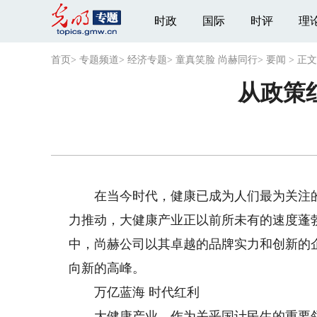
时政
国际
时评
理
首页
>
专题频道
>
经济专题
>
童真笑脸 尚赫同行
>
要闻
>
正文
从政策
在当今时代，健康已成为人们最为关注的
力推动，大健康产业正以前所未有的速度蓬
中，尚赫公司以其卓越的品牌实力和创新的
向新的高峰。
万亿蓝海 时代红利
大健康产业，作为关乎国计民生的重要领