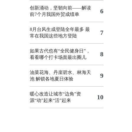
创新涌动，坚韧向前——解读
6
前7个月我国外贸成绩单
8月台风生成登陆全年最多 最
7
常在我国这些地方登陆
如果古代也有“全民健身日”，
8
看看哪个打卡场面最出圈儿
油菜花海、丹崖碧水、林海天
9
池 解锁各地夏日体验
暖心改造让城市“边角”资
10
源“动”起来“活”起来