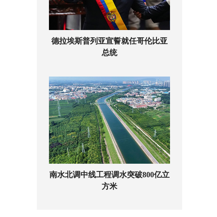
德拉埃斯普列亚宣誓就任哥伦比亚
总统
南水北调中线工程调水突破800亿立
方米