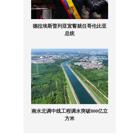
德拉埃斯普列亚宣誓就任哥伦比亚
总统
南水北调中线工程调水突破800亿立
方米