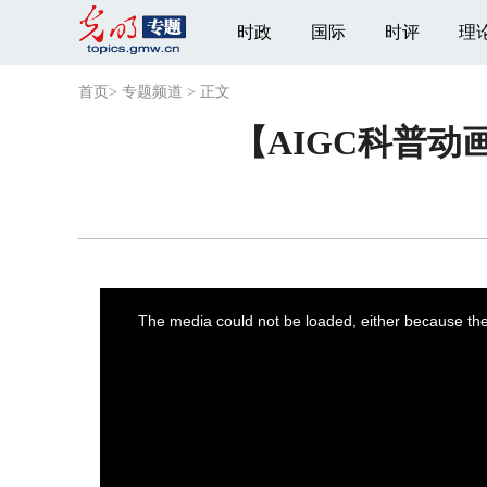
时政
国际
时评
理
首页
>
专题频道
>
正文
【AIGC科普
This
is
a
The media could not be loaded, either because the 
modal
window.