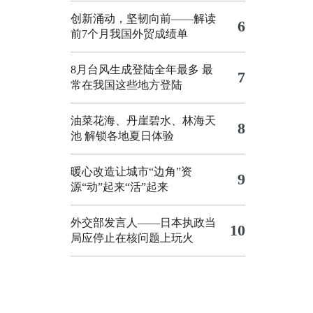
创新涌动，坚韧向前——解读
6
前7个月我国外贸成绩单
8月台风生成登陆全年最多 最
7
常在我国这些地方登陆
油菜花海、丹崖碧水、林海天
8
池 解锁各地夏日体验
暖心改造让城市“边角”资
9
源“动”起来“活”起来
外交部发言人——日本执政当
10
局应停止在核问题上玩火