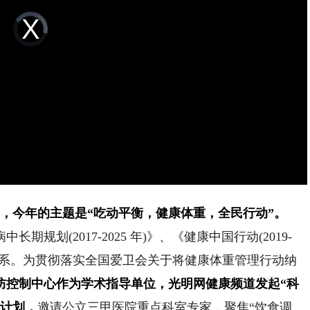
Video
Player
is
loading.
”，今年的主题是“吃动平衡，健康体重，全民行动”。
(2017-2025 年)》、《健康中国行动(2019-
策体系。为贯彻落实全国爱卫会关于将健康体重管理行动纳
防控制中心作为学术指导单位，光明网健康频道发起“科
播计划，
邀请公立三甲医院重点科室专家，聚焦“饮食调