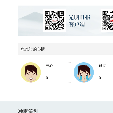
您此时的心情
开心
难过
0
0
独家策划