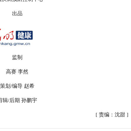
出品
监制
高赛 李然
策划/编导 赵希
剪辑/后期 孙鹏宇
[
责编：沈甜
]