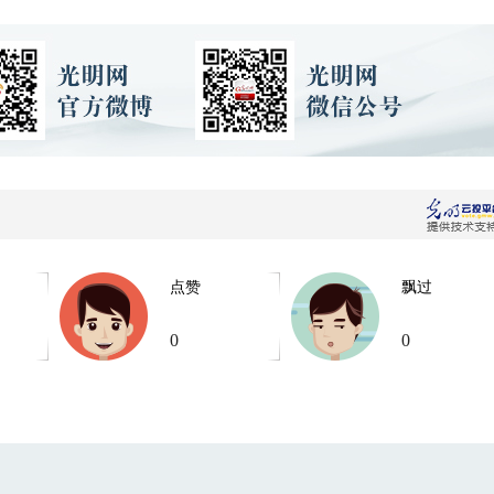
点赞
飘过
0
0