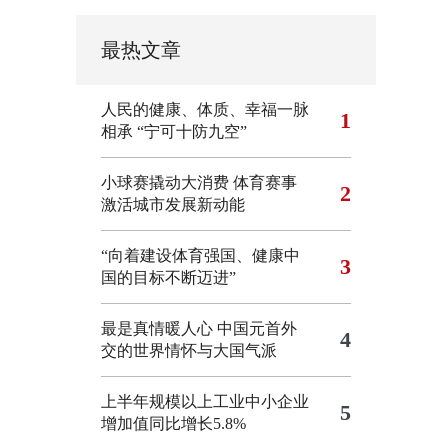
最热文章
人民的健康、体质、幸福一脉
1
相承
“宁可十防九空”
小球赛撬动大消费 体育赛事
2
激活城市发展新动能
“向着建设体育强国、健康中
3
国的目标不断迈进”
最是真情暖人心 中国元首外
4
交的世界情怀与大国气派
上半年规模以上工业中小企业
5
增加值同比增长5.8%