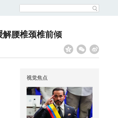
缓解腰椎颈椎前倾
视觉焦点