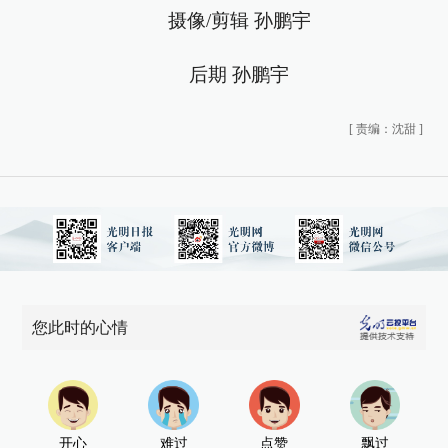
摄像/剪辑 孙鹏宇
后期 孙鹏宇
[
责编：沈甜
]
您此时的心情
开心
难过
点赞
飘过