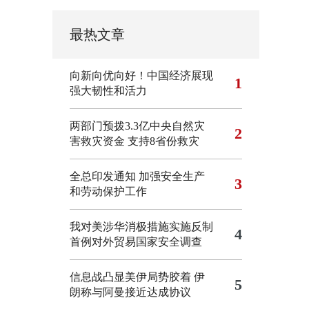
最热文章
向新向优向好！中国经济展现
1
强大韧性和活力
两部门预拨3.3亿中央自然灾
2
害救灾资金 支持8省份救灾
全总印发通知 加强安全生产
3
和劳动保护工作
我对美涉华消极措施实施反制
4
首例对外贸易国家安全调查
信息战凸显美伊局势胶着
伊
5
朗称与阿曼接近达成协议