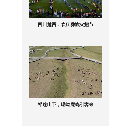
四川越西：欢庆彝族火把节
祁连山下，呦呦鹿鸣引客来