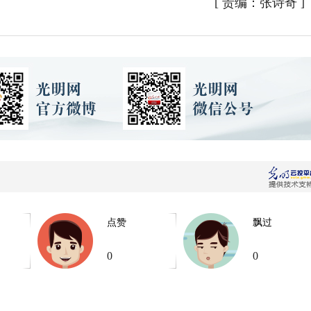
[
责编：张诗奇
]
点赞
飘过
0
0