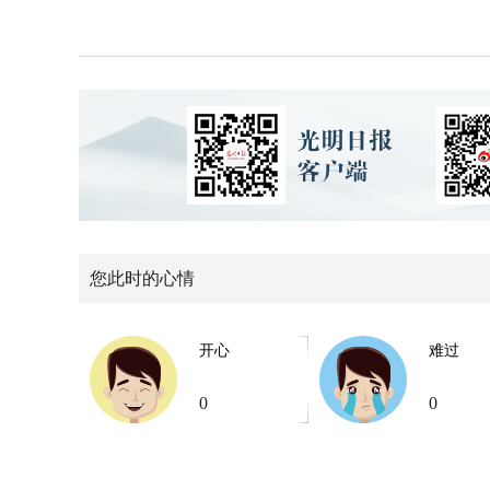
您此时的心情
开心
难过
0
0