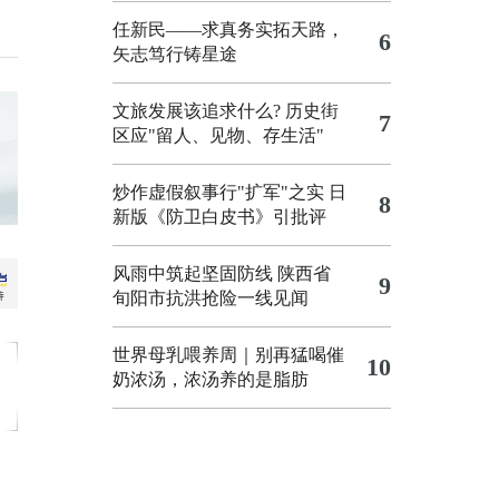
任新民——求真务实拓天路，
6
矢志笃行铸星途
文旅发展该追求什么?
历史街
7
区应"留人、见物、存生活"
炒作虚假叙事行"扩军"之实
日
8
新版《防卫白皮书》引批评
风雨中筑起坚固防线 陕西省
9
旬阳市抗洪抢险一线见闻
世界母乳喂养周｜别再猛喝催
10
奶浓汤，浓汤养的是脂肪