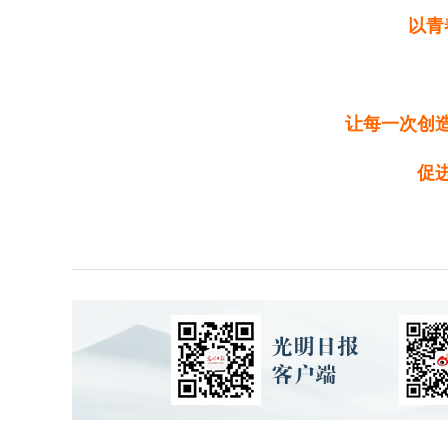
以青
让每一次创
促