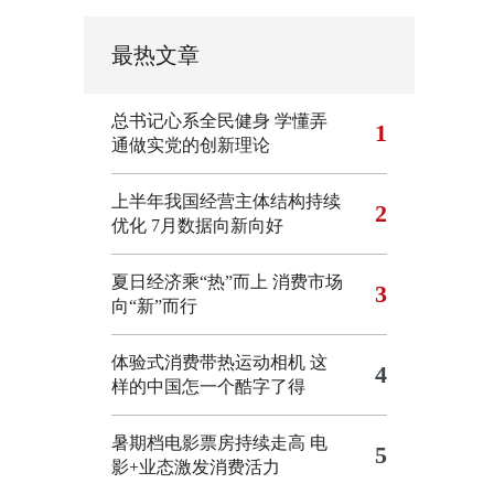
最热文章
总书记心系全民健身
学懂弄
1
通做实党的创新理论
上半年我国经营主体结构持续
2
优化
7月数据向新向好
夏日经济乘“热”而上 消费市场
3
向“新”而行
体验式消费带热运动相机
这
4
样的中国怎一个酷字了得
暑期档电影票房持续走高 电
5
影+业态激发消费活力