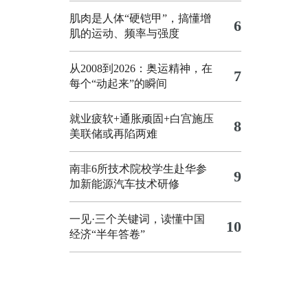
肌肉是人体“硬铠甲”，搞懂增
6
肌的运动、频率与强度
从2008到2026：奥运精神，在
7
每个“动起来”的瞬间
就业疲软+通胀顽固+白宫施压
8
美联储或再陷两难
南非6所技术院校学生赴华参
9
加新能源汽车技术研修
一见·三个关键词，读懂中国
10
经济“半年答卷”