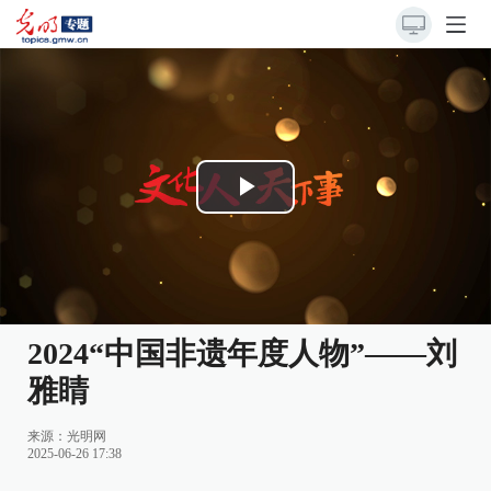
Play
Video
2024“中国非遗年度人物”——刘
雅睛
来源：
光明网
2025-06-26 17:38