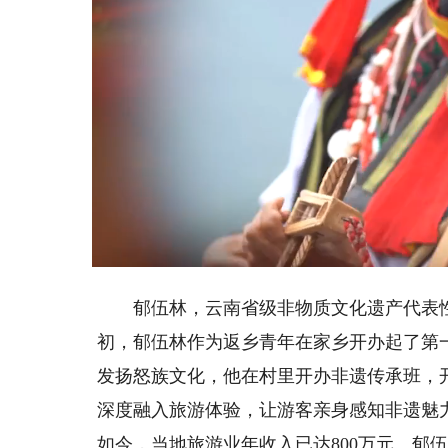
Loaded
:
Unmute
50.85%
郁伍林，云南省级非物质文化遗产代表性项
初，郁伍林作为返乡青年在家乡开办起了第一
发扬怒族文化，他在村里开办非遗传承班，
深度融入旅游体验，让游客亲身感知非遗魅
如今，当地旅游业年收入已达800万元。郁