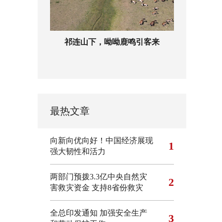
祁连山下，呦呦鹿鸣引客来
最热文章
向新向优向好！中国经济展现
1
强大韧性和活力
两部门预拨3.3亿中央自然灾
2
害救灾资金 支持8省份救灾
全总印发通知 加强安全生产
3