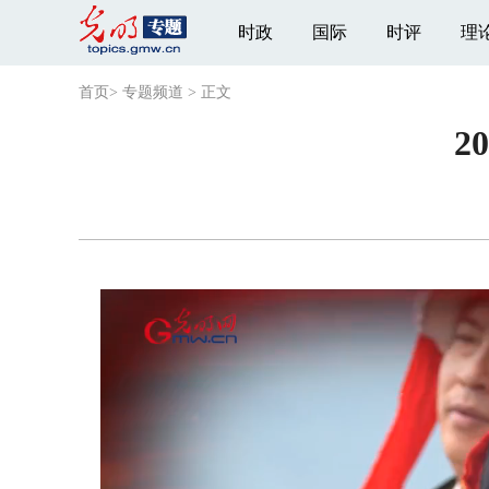
时政
国际
时评
理
首页
>
专题频道
>
正文
2