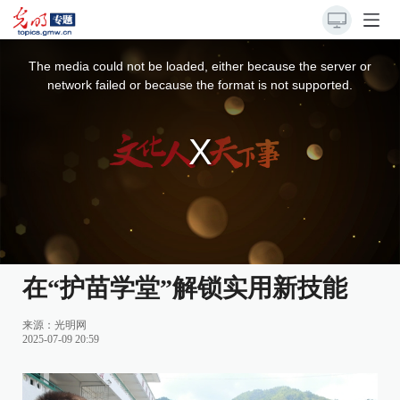
This
is
a
The media could not be loaded, either because the server or
modal
window.
network failed or because the format is not supported.
在“护苗学堂”解锁实用新技能
来源：
光明网
2025-07-09 20:59