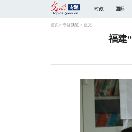
时政
国际
首页
>
专题频道
>
正文
福建