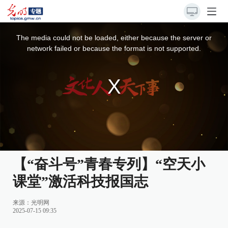
This
is
a
The media could not be loaded, either because the server or
modal
window.
network failed or because the format is not supported.
【“奋斗号”青春专列】“空天小
课堂”激活科技报国志
来源：
光明网
2025-07-15 09:35