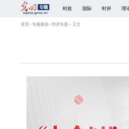
时政
国际
时评
理
首页
>
专题频道
>
经济专题
>
正文