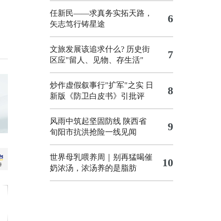
任新民——求真务实拓天路，
6
矢志笃行铸星途
文旅发展该追求什么?
历史街
7
区应"留人、见物、存生活"
炒作虚假叙事行"扩军"之实
日
8
新版《防卫白皮书》引批评
风雨中筑起坚固防线 陕西省
9
旬阳市抗洪抢险一线见闻
世界母乳喂养周｜别再猛喝催
10
奶浓汤，浓汤养的是脂肪