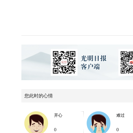
您此时的心情
开心
难过
0
0