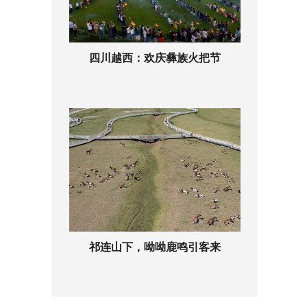
四川越西：欢庆彝族火把节
祁连山下，呦呦鹿鸣引客来