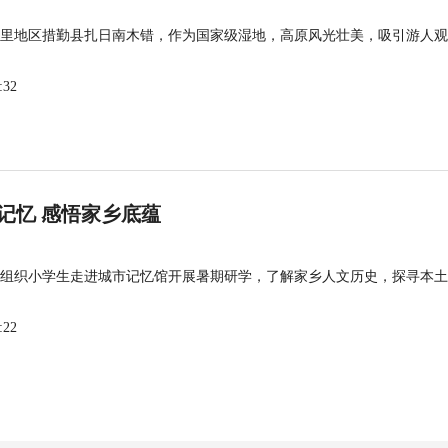
里地区措勤县扎日南木错，作为国家级湿地，高原风光壮美，吸引游人观
:32
记忆 感悟家乡底蕴
组织小学生走进城市记忆馆开展暑期研学，了解家乡人文历史，探寻本土
:22