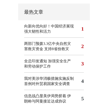
最热文章
向新向优向好！中国经济展现
1
强大韧性和活力
两部门预拨3.3亿中央自然灾
2
害救灾资金 支持8省份救灾
全总印发通知 加强安全生产
3
和劳动保护工作
我对美涉华消极措施实施反制
4
首例对外贸易国家安全调查
信息战凸显美伊局势胶着
伊
5
朗称与阿曼接近达成协议