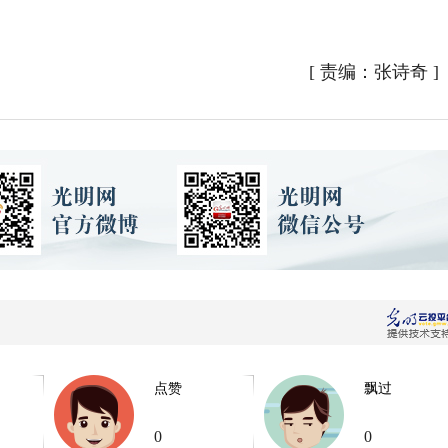
[
责编：张诗奇
]
点赞
飘过
0
0