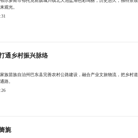
鄂尔多斯市鄂托克前旗城川镇北大池盐湖色彩绚丽，历史悠久，独特景致
来观光。
:31
打通乡村振兴脉络
家族苗族自治州巴东县完善农村公路建设，融合产业文旅物流，把乡村道
通路。
:26
旖旎