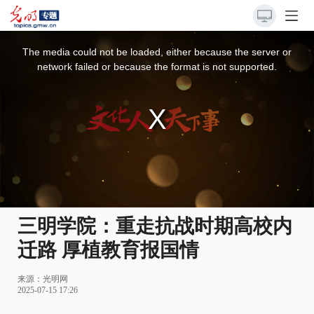
This
is
a
The media could not be loaded, either because the server or
modal
window.
network failed or because the format is not supported.
三明学院：重走抗战时期高校内
迁路 厚植教育报国情
来源：
光明网
2025-07-15 17:26