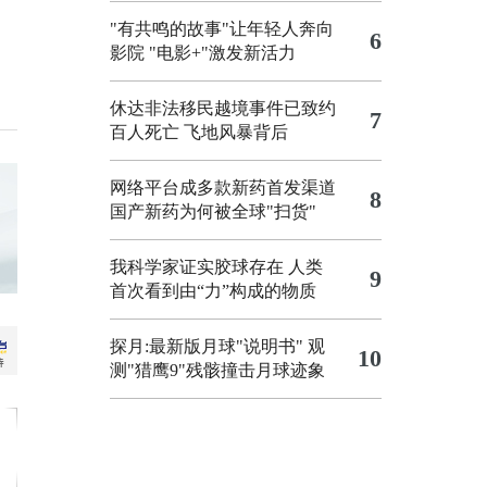
"有共鸣的故事"让年轻人奔向
6
影院
"电影+"激发新活力
休达非法移民越境事件已致约
7
百人死亡
飞地风暴背后
网络平台成多款新药首发渠道
8
国产新药为何被全球"扫货"
我科学家证实胶球存在 人类
9
首次看到由“力”构成的物质
探月:最新版月球"说明书"
观
10
测"猎鹰9"残骸撞击月球迹象