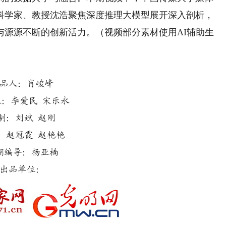
科学家、教授沈浩聚焦深度推理大模型展开深入剖析，
与源源不断的创新活力。（视频部分素材使用AI辅助生
品人：肖峻峰
人：李爱民 宋乐永
制：刘斌 赵刚
：赵冠霞 赵艳艳
期编导：杨亚楠
出品单位：