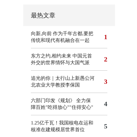
最热文章
向新,向前
作为千年古都,要把
1
传统和现代有机融合在一起
东方之约,相约未来 中国元首
2
外交的世界情怀与大国气派
追光的你｜太行山上新愚公河
3
北农业大学教授李保国
六部门印发《规划》 全力保
4
障百姓"吃得放心""住得安心"
1.25亿千瓦！我国核电在运和
5
核准在建规模居世界首位