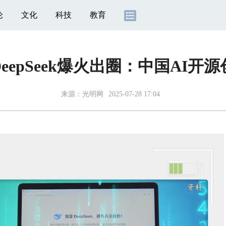
论
文化
科技
教育
eepSeek爆火出圈：中国AI开
来源：
光明网
2025-07-28 17:04