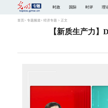
时政
国际
时评
理
首页
>
专题频道
>
经济专题
>
正文
【新质生产力】D