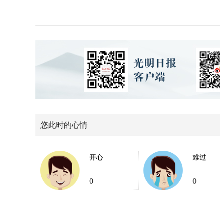
您此时的心情
开心
难过
0
0