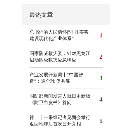
最热文章
总书记的人民情怀|“扎扎实实
1
建设现代化产业体系”
国家防减救灾委：针对黑龙江
2
启动四级救灾应急响应
产业发展开新局丨“中国智
3
造”：通全球 促共赢
国防部新闻发言人就日本新版
4
《防卫白皮书》答问
神二十一乘组记者见面会举行
5
返回地球后首次公开亮相