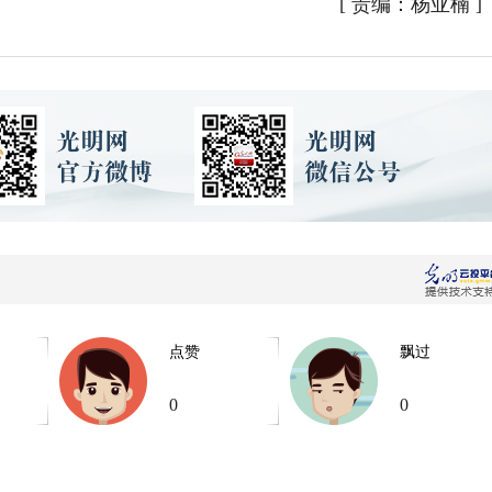
[
责编：杨亚楠
]
点赞
飘过
0
0