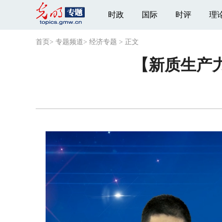
时政
国际
时评
理
首页
>
专题频道
>
经济专题
>
正文
【新质生产