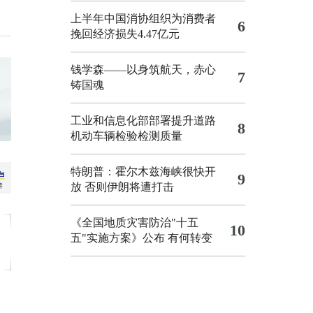
上半年中国消协组织为消费者
6
挽回经济损失4.47亿元
钱学森——以身筑航天，赤心
7
铸国魂
工业和信息化部部署提升道路
8
机动车辆检验检测质量
特朗普：霍尔木兹海峡很快开
9
放 否则伊朗将遭打击
《全国地质灾害防治"十五
10
五"实施方案》公布 有何转变