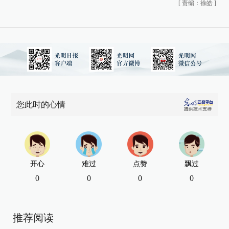
[
责编：徐皓
]
您此时的心情
开心
难过
点赞
飘过
0
0
0
0
推荐阅读