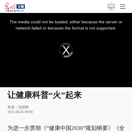
This
is
a
The media could not be loaded, either because the server or
modal
window.
network failed or because the format is not supported.
Video
Player
is
loading.
让健康科普“火”起来
来源：
光明网
2025-08-05 09:00
为进一步贯彻《“健康中国2030”规划纲要》《全