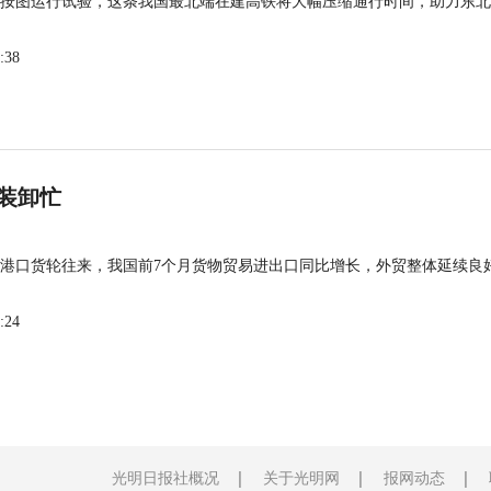
按图运行试验，这条我国最北端在建高铁将大幅压缩通行时间，助力东北
:38
装卸忙
港口货轮往来，我国前7个月货物贸易进出口同比增长，外贸整体延续良
:24
光明日报社概况
关于光明网
报网动态