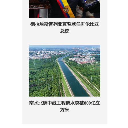
德拉埃斯普列亚宣誓就任哥伦比亚
总统
南水北调中线工程调水突破800亿立
方米