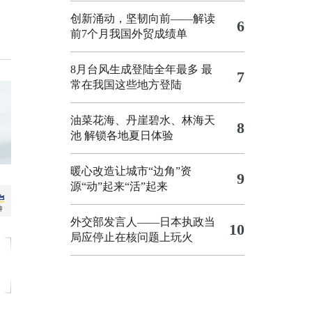
创新涌动，坚韧向前——解读
6
前7个月我国外贸成绩单
8月台风生成登陆全年最多 最
7
常在我国这些地方登陆
油菜花海、丹崖碧水、林海天
8
池 解锁各地夏日体验
暖心改造让城市“边角”资
9
源“动”起来“活”起来
外交部发言人——日本执政当
10
局应停止在核问题上玩火