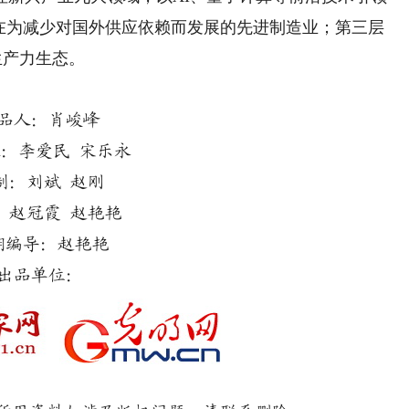
旨在为减少对国外供应依赖而发展的先进制造业；第三层
生产力生态。
品人：肖峻峰
：李爱民 宋乐永
制：刘斌 赵刚
：赵冠霞 赵艳艳
期编导：赵艳艳
出品单位：