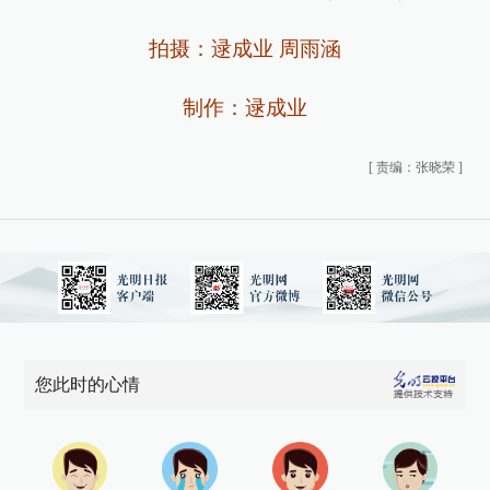
拍摄：逯成业 周雨涵
制作：逯成业
[
责编：张晓荣
]
您此时的心情