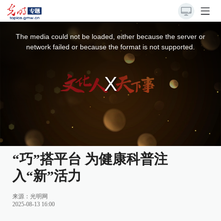
This
is
a
The media could not be loaded, either because the server or
modal
window.
network failed or because the format is not supported.
“巧”搭平台 为健康科普注
入“新”活力
来源：
光明网
2025-08-13 16:00