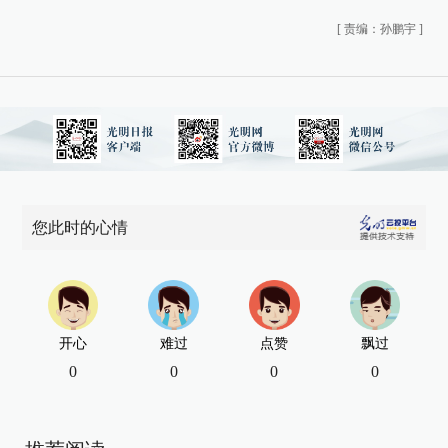
[
责编：孙鹏宇
]
您此时的心情
开心
难过
点赞
飘过
0
0
0
0