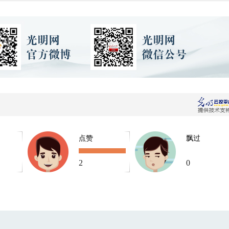
点赞
飘过
2
0