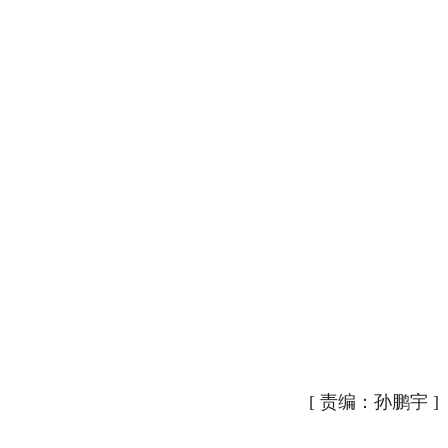
[
责编：孙鹏宇
]