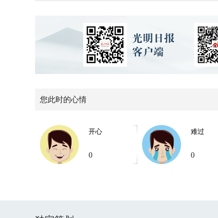
您此时的心情
开心
难过
0
0