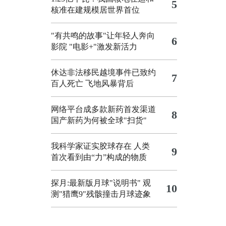
5
核准在建规模居世界首位
"有共鸣的故事"让年轻人奔向
6
影院
"电影+"激发新活力
休达非法移民越境事件已致约
7
百人死亡
飞地风暴背后
网络平台成多款新药首发渠道
8
国产新药为何被全球"扫货"
我科学家证实胶球存在 人类
9
首次看到由“力”构成的物质
探月:最新版月球"说明书"
观
10
测"猎鹰9"残骸撞击月球迹象