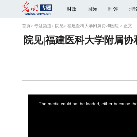
时政
国际
时评
理
首页
>
专题频道
>
院见
>
福建医科大学附属协和医院
>
正文
院见|福建医科大学附属
This
is
a
The media could not be loaded, either because the 
modal
window.