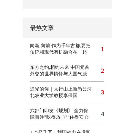
最热文章
向新,向前
作为千年古都,要把
1
传统和现代有机融合在一起
东方之约,相约未来 中国元首
2
外交的世界情怀与大国气派
追光的你｜太行山上新愚公河
3
北农业大学教授李保国
六部门印发《规划》 全力保
4
障百姓"吃得放心""住得安心"
1.25亿千瓦！我国核电在运和