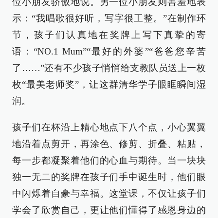
位小朋友骄傲地说。另一位小朋友则害羞地表
示：“我唱歌很好听，写字很工整。”在制作环
节，孩子们认真地在奖牌上写下真挚的寄
语：“NO.1 Mum”“最好的外婆”“爸爸您辛苦
了……”还有不少孩子悄悄给支教队员送上一枚
枚“最美老师奖”，让这群清华学子眼眶瞬间湿
润。
孩子们在杯沿上精心地点下八个点，小心翼翼
地沿着点剪开，再涂色、修剪、折叠、粘贴，
每一步都凝聚着他们的心血与期待。当一块块
独一无二的奖牌在孩子们手中诞生时，他们眼
中闪烁着自豪与幸福。这堂课，不仅让孩子们
学会了欣赏自己，更让他们懂得了感恩身边的