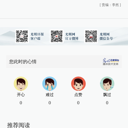
[
责编：李然
]
您此时的心情
开心
难过
点赞
飘过
0
0
0
0
推荐阅读