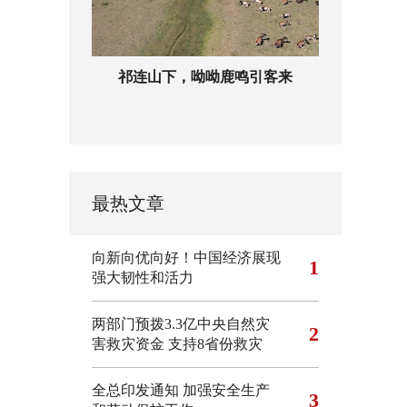
祁连山下，呦呦鹿鸣引客来
最热文章
向新向优向好！中国经济展现
1
强大韧性和活力
两部门预拨3.3亿中央自然灾
2
害救灾资金 支持8省份救灾
全总印发通知 加强安全生产
3