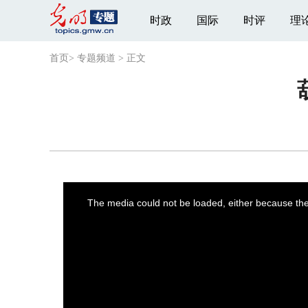
时政
国际
时评
理
首页
>
专题频道
>
正文
This
is
a
The media could not be loaded, either because the 
modal
window.