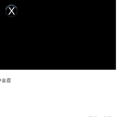
Video
Player
is
loading.
申金霞