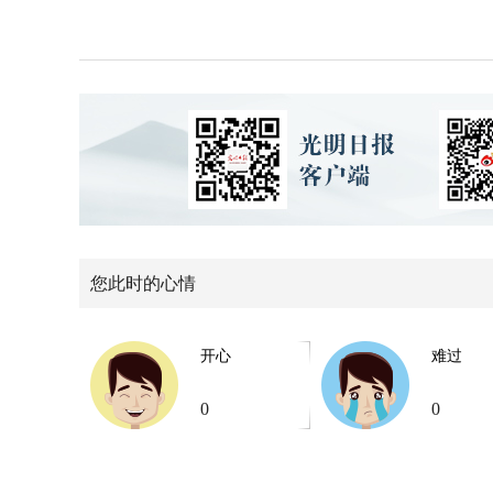
您此时的心情
开心
难过
0
0