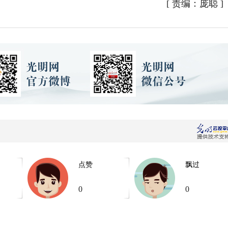
[
责编：庞聪
]
点赞
飘过
0
0