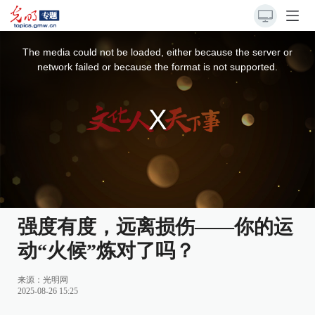
This
is
a
The media could not be loaded, either because the server or
modal
window.
network failed or because the format is not supported.
强度有度，远离损伤——你的运
动“火候”炼对了吗？
来源：
光明网
2025-08-26 15:25