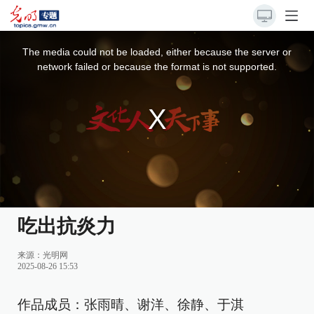
This
is
a
The media could not be loaded, either because the server or
modal
window.
network failed or because the format is not supported.
吃出抗炎力
来源：
光明网
2025-08-26 15:53
作品成员：张雨晴、谢洋、徐静、于淇