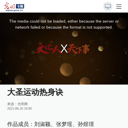
This
is
a
The media could not be loaded, either because the server or
modal
window.
network failed or because the format is not supported.
大圣运动热身诀
来源：
光明网
2025-08-26 16:00
作品成员：刘淑颖、张梦瑶、孙煜璟