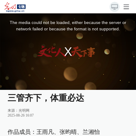
This
is
a
The media could not be loaded, either because the server or
modal
window.
network failed or because the format is not supported.
三管齐下，体重必达
来源：
光明网
2025-08-26 16:07
作品成员：王雨凡、张昀晴、兰湘怡